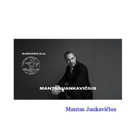
08-20, kt
PIRKTI BILIETĄ
Mantas Jankavičius
08-21, pn