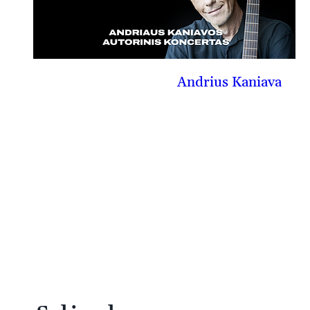
Andrius Kaniava
09-12, št
PIRKTI BILIETĄ
Įkelti daugiau