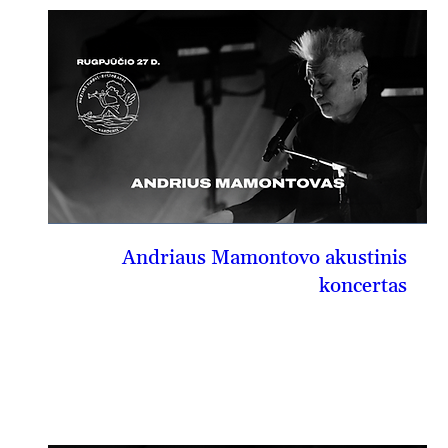
Andriaus Mamontovo akustinis
koncertas
08-27, kt
PIRKTI BILIETĄ