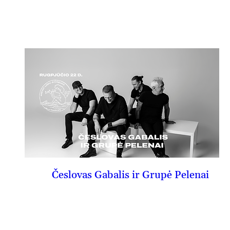
PIRKTI BILIETĄ
Česlovas Gabalis ir Grupė Pelenai
08-22, št
PIRKTI BILIETĄ