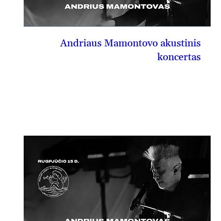
Andriaus Mamontovo akustinis
koncertas
08-14, pn
PIRKTI BILIETĄ