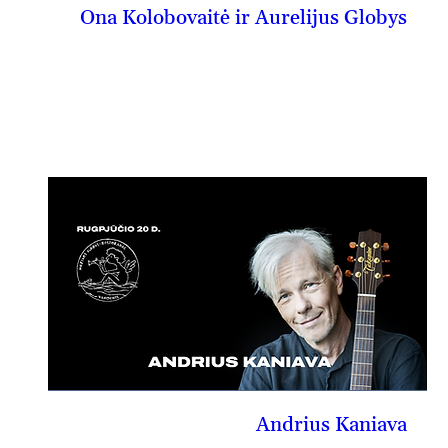
Ona Kolobovaitė ir Aurelijus Globys
08-19, tr
PIRKTI BILIETĄ
Andrius Kaniava