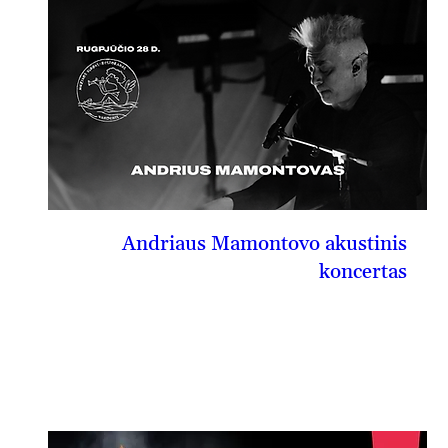
Andriaus Mamontovo akustinis
koncertas
08-28, pn
PIRKTI BILIETĄ