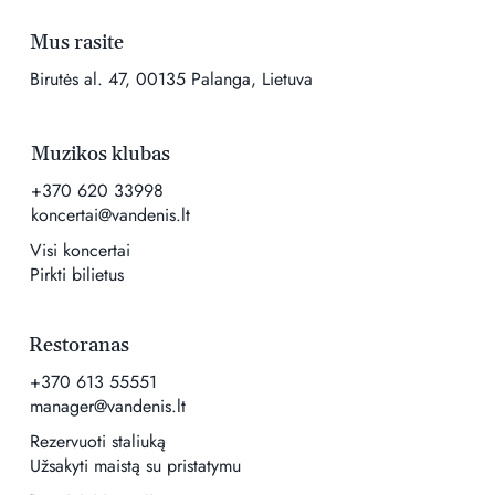
Mus rasite
Birutės al. 47, 00135 Palanga, Lietuva
Muzikos klubas
+370 620 33998
koncertai@vandenis.lt
Visi koncertai
Pirkti bilietus
Restoranas
+370 613 55551
manager@vandenis.lt
Rezervuoti staliuką
Užsakyti maistą su pristatymu