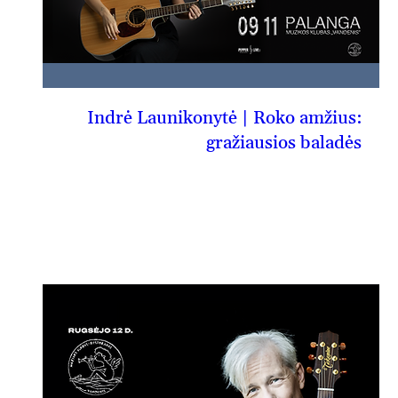
Indrė Launikonytė | Roko amžius:
gražiausios baladės
09-11, pn
PIRKTI BILIETĄ