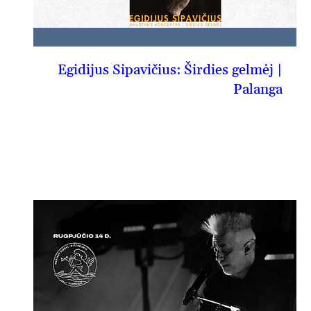
Egidijus Sipavičius: Širdies gelmėj |
Palanga
08-13, kt
PIRKTI BILIETĄ