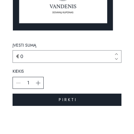
ĮVESTI SUMĄ
€
KIEKIS
P I R K T I