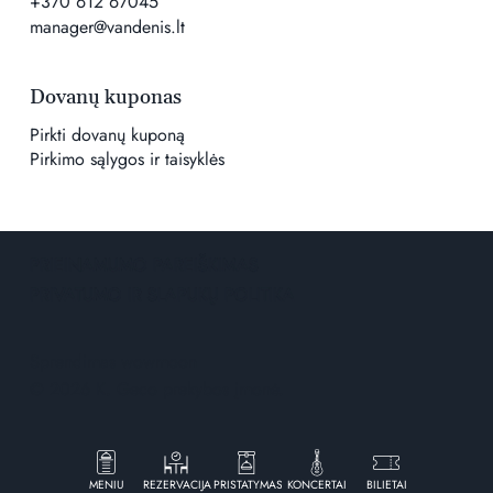
+370 612 67045
manager@vandenis.lt
Dovanų kuponas
Pirkti dovanų kuponą
Pirkimo sąlygos ir taisyklės
PRIEINAMUMO PAREIŠKIMAS
PRIVATUMO IR SLAPUKŲ POLITIKA
Sprendimas
wowmoon
© 2026 K. Geco prekybos įmonė.
MENIU
REZERVACIJA
PRISTATYMAS
KONCERTAI
BILIETAI