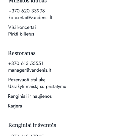
Muzikos klubas
+370 620 33998
koncertai@vandenis.lt
Visi koncertai
Pirkti bilietus
Restoranas
+370 613 55551
manager@vandenis.lt
Rezervuoti staliuką
Užsakyti maistą su pristatymu
Renginiai ir naujienos
Karjera
Renginiai ir šventės