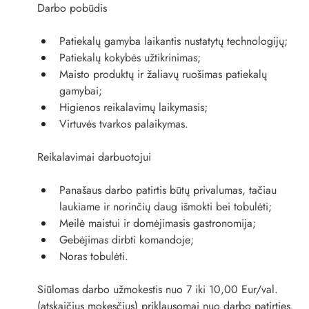
Darbo pobūdis
Patiekalų gamyba laikantis nustatytų technologijų;
Patiekalų kokybės užtikrinimas;
Maisto produktų ir žaliavų ruošimas patiekalų 
gamybai;
Higienos reikalavimų laikymasis;
Virtuvės tvarkos palaikymas.
Reikalavimai darbuotojui
Panašaus darbo patirtis būtų privalumas, tačiau 
laukiame ir norinčių daug išmokti bei tobulėti;
Meilė maistui ir domėjimasis gastronomija;
Gebėjimas dirbti komandoje;
Noras tobulėti.
Siūlomas darbo užmokestis nuo 7 iki 10,00 Eur/val. 
(atskaičius mokesčius) priklausomai nuo darbo patirties.