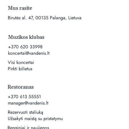
Mus rasite
Birutės al. 47, 00135 Palanga, Lietuva
Muzikos klubas
+370 620 33998
koncertai@vandenis.lt
Visi koncertai
Pirkti bilietus
Restoranas
+370 613 55551
manager@vandenis.lt
Rezervuoti staliuką
Užsakyti maistą su pristatymu
Renginiai ir naujienos