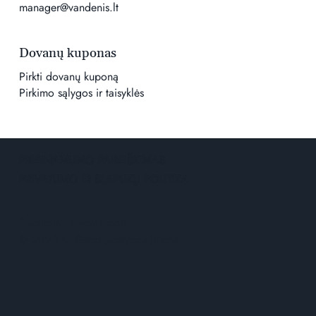
manager@vandenis.lt
Dovanų kuponas
Pirkti dovanų kuponą
Pirkimo sąlygos ir taisyklės
PRIEINAMUMO PAREIŠKIMAS
PRIVATUMO IR SLAPUKŲ POLITIKA
Sprendimas
wowmoon
© 2026 K. Geco prekybos įmonė.