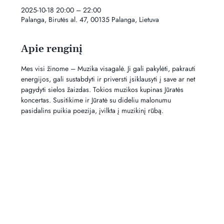
2025-10-18 20:00 – 22:00
Palanga, Birutės al. 47, 00135 Palanga, Lietuva
Apie renginį
Mes visi žinome – Muzika visagalė. Ji gali pakylėti, pakrauti 
energijos, gali sustabdyti ir priversti įsiklausyti į save ar net 
pagydyti sielos žaizdas. Tokios muzikos kupinas Jūratės 
koncertas. Susitikime ir Jūratė su dideliu malonumu 
pasidalins puikia poezija, įvilkta į muzikinį rūbą.