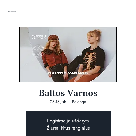
VANDENIS
Baltos Varnos
08-18, sk
  |  
Palanga
Registracija uždaryta
Žiūrėti kitus renginius