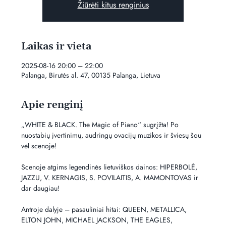
Žiūrėti kitus renginius
Laikas ir vieta
2025-08-16 20:00 – 22:00
Palanga, Birutės al. 47, 00135 Palanga, Lietuva
Apie renginį
„WHITE & BLACK. The Magic of Piano“ sugrįžta! Po 
nuostabių įvertinimų, audringų ovacijų muzikos ir šviesų šou 
vėl scenoje!
Scenoje atgims legendinės lietuviškos dainos: HIPERBOLĖ, 
JAZZU, V. KERNAGIS, S. POVILAITIS, A. MAMONTOVAS ir 
dar daugiau!
Antroje dalyje – pasauliniai hitai: QUEEN, METALLICA, 
ELTON JOHN, MICHAEL JACKSON, THE EAGLES, 