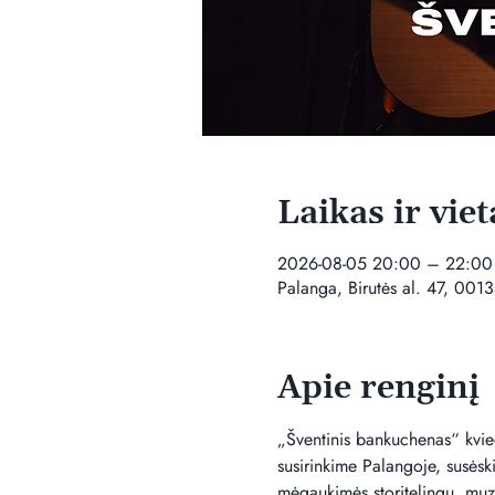
Laikas ir viet
2026-08-05 20:00 – 22:00
Palanga, Birutės al. 47, 0013
Apie renginį
„Šventinis bankuchenas“ kvieči
susirinkime Palangoje, susėskim
mėgaukimės storitelingu, muzika