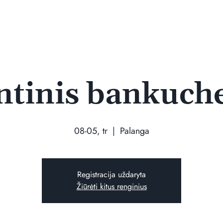
ntinis bankuch
08-05, tr
  |  
Palanga
Registracija uždaryta
Žiūrėti kitus renginius