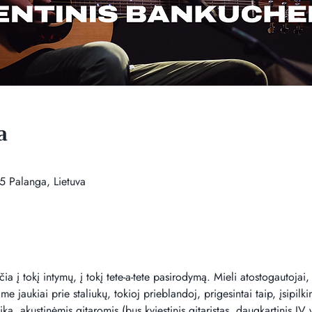
a
5 Palanga, Lietuva
a į tokį intymų, į tokį tete-a-tete pasirodymą. Mieli atostogautojai, 
e jaukiai prie staliukų, tokioj prieblandoj, prigesintai taip, įsipilki
, akustinėmis gitaromis (bus kviestinis gitaristas, daugkartinis IV vi