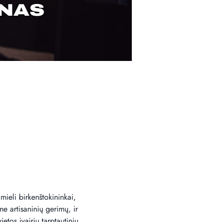
mieli birkenštokininkai, 
me artisaninių gerimų, ir 
etos įvairių tarptautinių 