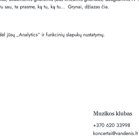
tu sau, ta prasme, ką tu, ką tu…  Grynai, džiazas čia.  
l jūsų „Analytics“ ir funkcinių slapukų nustatymų.
Muzikos klubas
+370 620 33998
koncertai@vandenis.lt