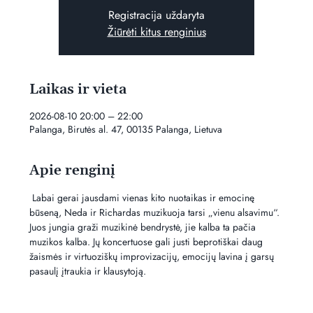
Registracija uždaryta
Žiūrėti kitus renginius
Laikas ir vieta
2026-08-10 20:00 – 22:00
Palanga, Birutės al. 47, 00135 Palanga, Lietuva
Apie renginį
 Labai gerai jausdami vienas kito nuotaikas ir emocinę 
būseną, Neda ir Richardas muzikuoja tarsi „vienu alsavimu“. 
Juos jungia graži muzikinė bendrystė, jie kalba ta pačia 
muzikos kalba. Jų koncertuose gali justi beprotiškai daug 
žaismės ir virtuoziškų improvizacijų, emocijų lavina į garsų 
pasaulį įtraukia ir klausytoją.