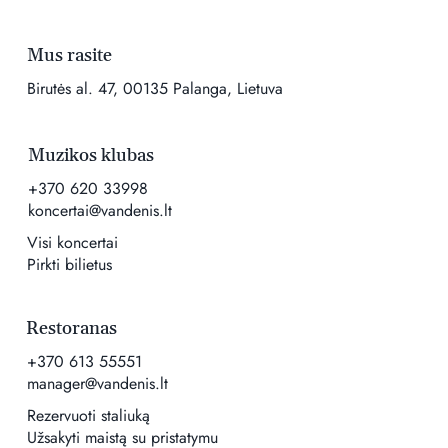
Mus rasite
Birutės al. 47, 00135 Palanga, Lietuva
Muzikos klubas
+370 620 33998
koncertai@vandenis.lt
Visi koncertai
Pirkti bilietus
Restoranas
+370 613 55551
manager@vandenis.lt
Rezervuoti staliuką
Užsakyti maistą su pristatymu