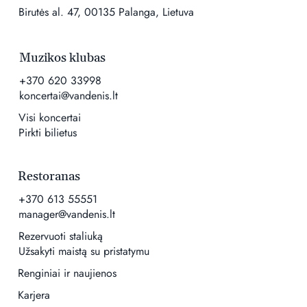
Birutės al. 47, 00135 Palanga, Lietuva
Muzikos klubas
+370 620 33998
koncertai@vandenis.lt
Visi koncertai
Pirkti bilietus
Restoranas
+370 613 55551
manager@vandenis.lt
Rezervuoti staliuką
Užsakyti maistą su pristatymu
Renginiai ir naujienos
Karjera