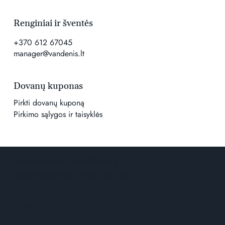
Renginiai ir šventės
+370 612 67045
manager@vandenis.lt
Dovanų kuponas
Pirkti dovanų kuponą
Pirkimo sąlygos ir taisyklės
PRIEINAMUMO PAREIŠKIMAS
PRIVATUMO IR SLAPUKŲ POLITIKA
Sprendimas
wowmoon
© 2026 K. Geco prekybos įmonė.