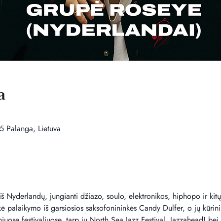
a
5 Palanga, Lietuva
š Nyderlandų, jungianti džiazo, soulo, elektronikos, hiphopo ir kitų
kė palaikymo iš garsiosios saksofonininkės Candy Dulfer, o jų kūrini
iuose festivaliuose, tarp jų North Sea Jazz Festival, Jazzahead! bei