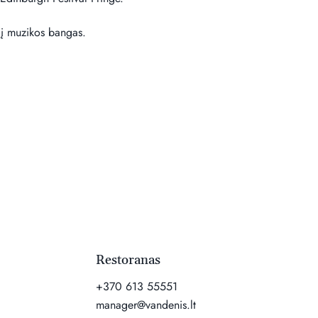
i į muzikos bangas.
Restoranas
+370 613 55551
manager@vandenis.lt