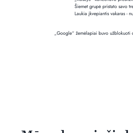
Šiemet grupė pristato savo tre
Laukia įkvepiantis vakaras - n
„Google“ žemėlapiai buvo užblokuoti dė