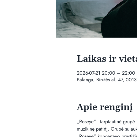
Laikas ir viet
2026-07-21 20:00 – 22:00
Palanga, Birutės al. 47, 0013
Apie renginį
„Roseye“ - tarptautinė grupė i
muzikinę patirtį. Grupė sulau
„Roseye“ koncertavo prestižin