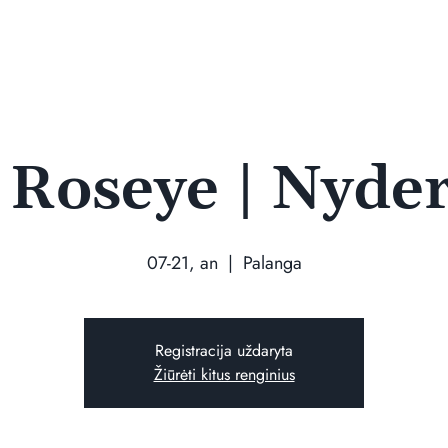
 Roseye | Nyder
07-21, an
  |  
Palanga
Registracija uždaryta
Žiūrėti kitus renginius