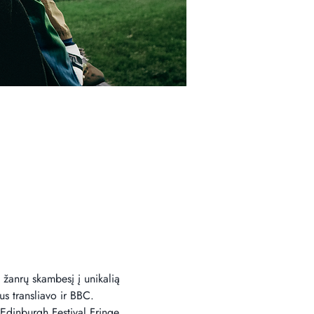
 žanrų skambesį į unikalią 
us transliavo ir BBC.
 Edinburgh Festival Fringe. 