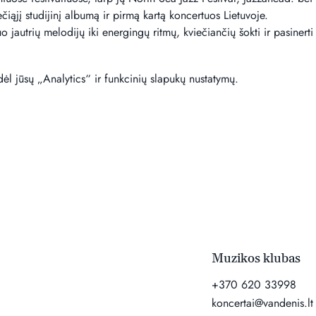
čiąjį studijinį albumą ir pirmą kartą koncertuos Lietuvoje.
uo jautrių melodijų iki energingų ritmų, kviečiančių šokti ir pasinert
l jūsų „Analytics“ ir funkcinių slapukų nustatymų.
Muzikos klubas
+370 620 33998
koncertai@vandenis.lt