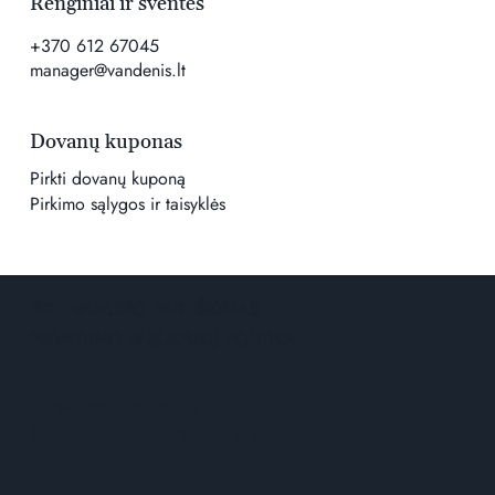
Renginiai ir šventės
+370 612 67045
manager@vandenis.lt
Dovanų kuponas
Pirkti dovanų kuponą
Pirkimo sąlygos ir taisyklės
PRIEINAMUMO PAREIŠKIMAS
PRIVATUMO IR SLAPUKŲ POLITIKA
Sprendimas
wowmoon
© 2026 K. Geco prekybos įmonė.