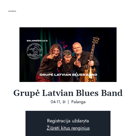
VANDENIS
Grupė Latvian Blues Band
04-11, št
  |  
Palanga
Registracija uždaryta
Žiūrėti kitus renginius