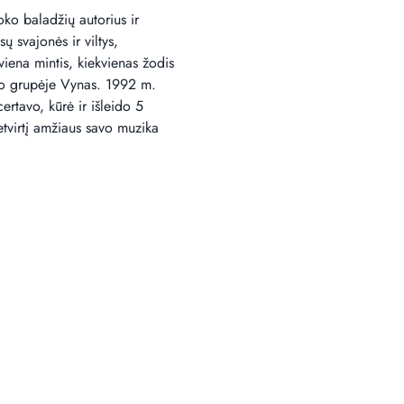
oko baladžių autorius ir 
ų svajonės ir viltys, 
viena mintis, kiekvienas žodis 
ojo grupėje Vynas. 1992 m. 
rtavo, kūrė ir išleido 5 
tvirtį amžiaus savo muzika 