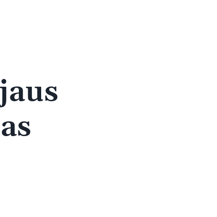
jaus
tas