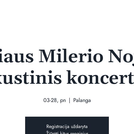
iaus Milerio No
ustinis koncer
03-28, pn
  |  
Palanga
Registracija uždaryta
Žiūrėti kitus renginius