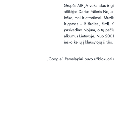
Grupės AIRIJA vokalistas ir gi
atlikėjas Darius Mileris Nojus
ieškojimai ir atradimai. Muzik
ir garsas – iš širdies į šird
pasivadino Nojum, o tų pačių 
albumus Lietuvoje. Nuo 2001 m
ieško kelių į klausytojų širdis.
„Google“ žemėlapiai buvo užblokuoti dė