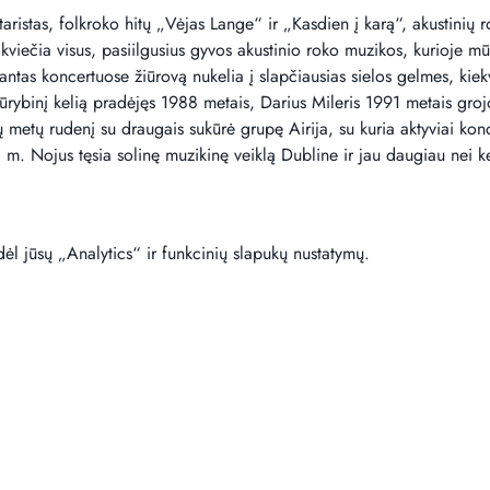
taristas, folkroko hitų „Vėjas Lange“ ir „Kasdien į karą“, akustinių r
 kviečia visus, pasiilgusius gyvos akustinio roko muzikos, kurioje mūs
antas koncertuose žiūrovą nukelia į slapčiausias sielos gelmes, kiek
į. Kūrybinį kelią pradėjęs 1988 metais, Darius Mileris 1991 metais gr
metų rudenį su draugais sukūrė grupę Airija, su kuria aktyviai konce
. Nojus tęsia solinę muzikinę veiklą Dubline ir jau daugiau nei ke
l jūsų „Analytics“ ir funkcinių slapukų nustatymų.