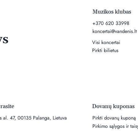
Muzikos klubas
+370 620 33998
koncertai@vandenis.lt
ys
Visi koncertai
e
Pirkti bilietus
Dovanų kuponas
rasite
Pirkti dovanų kuponą
ės al. 47, 00135 Palanga, Lietuva
Pirkimo sąlygos ir tais