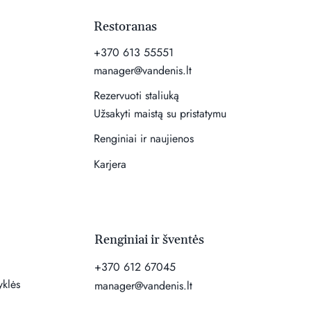
Restoranas
+370 613 55551
manager@vandenis.lt
Rezervuoti staliuką
Užsakyti maistą su pristatymu
Renginiai ir naujienos
Karjera
Renginiai ir šventės
+370 612 67045
yklės
manager@vandenis.lt