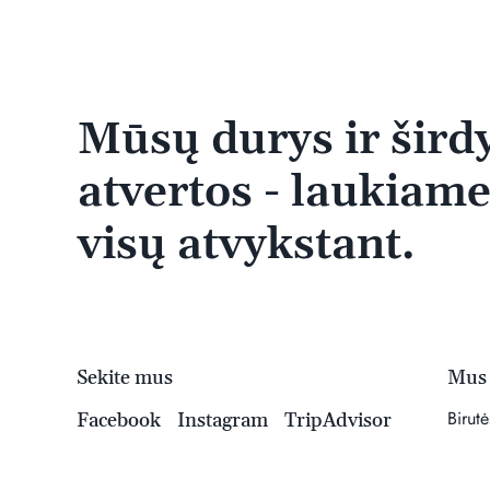
Mūsų durys ir šird
atvertos - laukiam
visų atvykstant.
Sekite mus
Mus 
Birut
Facebook
Instagram
TripAdvisor