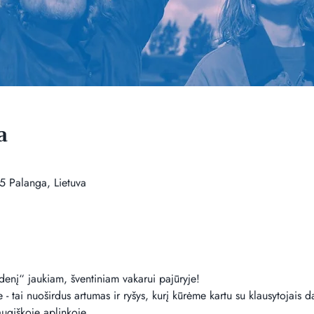
a
5 Palanga, Lietuva
enį“ jaukiam, šventiniam vakarui pajūryje!
- tai nuoširdus artumas ir ryšys, kurį kūrėme kartu su klausytojais 
ugiškoje aplinkoje.