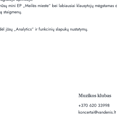
 mūsų mini EP „Meilės mieste“ bei labiausiai klausytojų mėgstamas 
ą staigmenų.
l jūsų „Analytics“ ir funkcinių slapukų nustatymų.
Muzikos klubas
+370 620 33998
koncertai@vandenis.lt