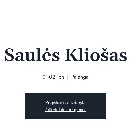
Saulės Kliošas
01-02, pn
  |  
Palanga
Registracija uždaryta
Žiūrėti kitus renginius