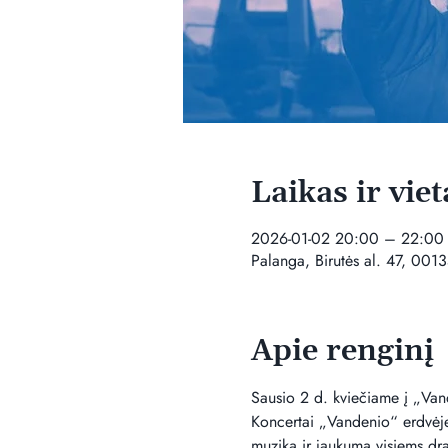
Laikas ir viet
2026-01-02 20:00 – 22:00
Palanga, Birutės al. 47, 0013
Apie renginį
Sausio 2 d. kviečiame į „Vand
Koncertai „Vandenio“ erdvėje 
muziką ir jaukumą visiems dra