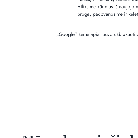
Atliksime kūrinius iš naujojo
proga, padovanosime ir kelet
„Google“ žemėlapiai buvo užblokuoti dė