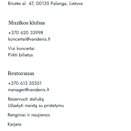
Birutės al. 47, 00135 Palanga, Lietuva
Muzikos klubas
+370 620 33998
koncertai@vandenis.lt
Visi koncertai
Pirkti bilietus
Restoranas
+370 613 55551
manager@vandenis.lt
Rezervuoti staliuką
Užsakyti maistą su pristatymu
Renginiai ir naujienos
Karjera