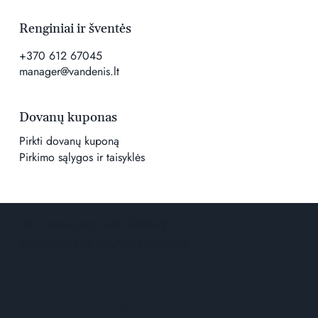
Renginiai ir šventės
+370 612 67045
manager@vandenis.lt
Dovanų kuponas
Pirkti dovanų kuponą
Pirkimo sąlygos ir taisyklės
PRIEINAMUMO PAREIŠKIMAS
PRIVATUMO IR SLAPUKŲ POLITIKA
Sprendimas
wowmoon
© 2026 K. Geco prekybos įmonė.